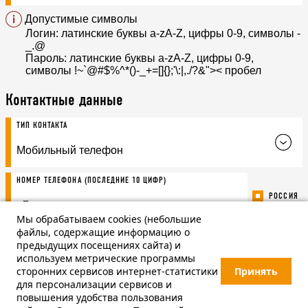
Допустимые символы
Логин: латинские буквы a-zA-Z, цифры 0-9, символы -
_.@
Пароль: латинские буквы a-zA-Z, цифры 0-9,
символы !~`@#$%^*()-_+=[]{};'\:|,./?&">< пробел
Контактные данные
ТИП КОНТАКТА
НОМЕР ТЕЛЕФОНА
(ПОСЛЕДНИЕ 10 ЦИФР)
РОССИЯ
+7
Мы обрабатываем cookies (небольшие
файлы, содержащие информацию о
Я ДАЮ
СОГЛАСИЕ НА ОБРАБОТКУ ДАННЫХ
предыдущих посещениях сайта) и
используем метрические программы
сторонних сервисов интернет-статистики
Принять
ЗАРЕГИСТРИРОВАТЬСЯ
для персонализации сервисов и
повышения удобства пользования