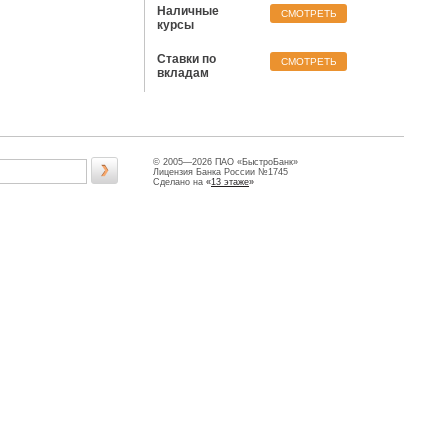
Наличные
CМОТРЕТЬ
курсы
Ставки по
CМОТРЕТЬ
вкладам
© 2005—2026 ПАО «БыстроБанк»
Лицензия Банка России №1745
Сделано на
«
13 этаже
»