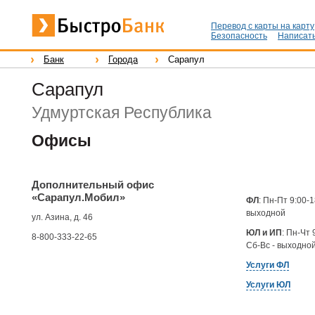
Перевод с карты на карту
Безопасность
Написать
Банк
Города
Сарапул
Сарапул
Удмуртская Республика
Офисы
Дополнительный офис
«Сарапул.Мобил»
ФЛ
: Пн-Пт 9:00-1
выходной
ул. Азина, д. 46
ЮЛ и ИП
: Пн-Чт 
8-800-333-22-65
Сб-Вс - выходно
Услуги ФЛ
Услуги ЮЛ