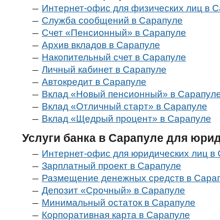
Интернет-офис для физических лиц в 
Служба сообщений в Сарапуле
Счет «Пенсионный» в Сарапуле
Архив вкладов в Сарапуле
Накопительный счет в Сарапуле
Личный кабинет в Сарапуле
Автокредит в Сарапуле
Вклад «Новый пенсионный» в Сарапул
Вклад «Отличный старт» в Сарапуле
Вклад «Щедрый процент» в Сарапуле
Услуги банка в Сарапуле для юри
Интернет-офис для юридических лиц в
Зарплатный проект в Сарапуле
Размещение денежных средств в Сара
Депозит «Срочный» в Сарапуле
Минимальный остаток в Сарапуле
Корпоративная карта в Сарапуле