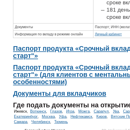
сроке вк
181 ден
сроке вк
Документы
Паспорт; ИНН (жела
Информация по вкладу в режиме онлайн
Личный кабинет
Паспорт продукта «Срочный вкла
старт"»
Паспорт продукта «Срочный вкла
старт"» (для клиентов с менталь
особенностями)
Документы для вкладчиков
Где подать документы на открыти
Ижевск
Воткинск
Глазов
Игра
Можга
Сарапул
Ува
Сар
,
,
,
,
,
,
,
Екатеринбург
Москва
Уфа
Нефтекамск
Киров
Вятские П
,
,
,
,
,
Самара
Челябинск
Тюмень
,
,