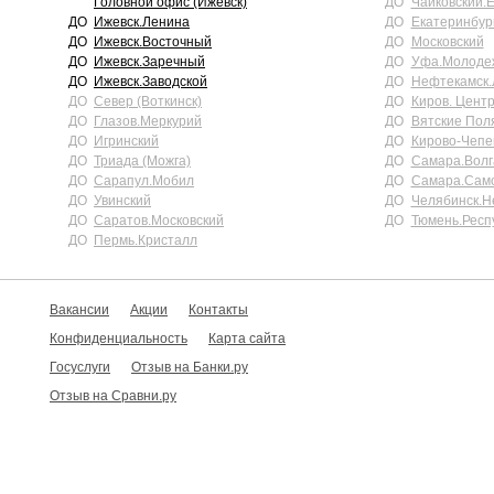
Головной офис (Ижевск)
ДО
Чайковский.
ДО
Ижевск.Ленина
ДО
Екатеринбург
ДО
Ижевск.Восточный
ДО
Московский
ДО
Ижевск.Заречный
ДО
Уфа.Молоде
ДО
Ижевск.Заводской
ДО
Нефтекамск.
ДО
Север (Воткинск)
ДО
Киров. Цент
ДО
Глазов.Меркурий
ДО
Вятские Пол
ДО
Игринский
ДО
Кирово-Чепе
ДО
Триада (Можга)
ДО
Самара.Волг
ДО
Сарапул.Мобил
ДО
Самара.Сам
ДО
Увинский
ДО
Челябинск.Н
ДО
Саратов.Московский
ДО
Тюмень.Респ
ДО
Пермь.Кристалл
Вакансии
Акции
Контакты
Конфиденциальность
Карта сайта
Госуслуги
Отзыв на Банки.ру
Отзыв на Сравни.ру