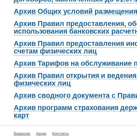
Архив Общих условий размещения
Архив Правил предоставления, о
использования банковских расчет
Архив Правил предоставления ин
счетам физических лиц
Архив Тарифов на обслуживание 
Архив Правил открытия и ведения
физических лиц
Архив сводного документа с Пра
Архив программ страхования дер
карт
Вакансии
Акции
Контакты