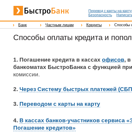
Перевод с карты на карту
Безопасность
Написать
Банк
Частным лицам
Кредиты
Способы 
Способы оплаты кредита и попол
1. Погашение кредита в кассах
офисов
, 
банкоматах БыстроБанка с функцией пр
комиссии.
2.
Через Систему быстрых платежей (СБП
3.
Переводом с карты на карту
4.
В кассах банков-участников сервиса «
Погашение кредитов»