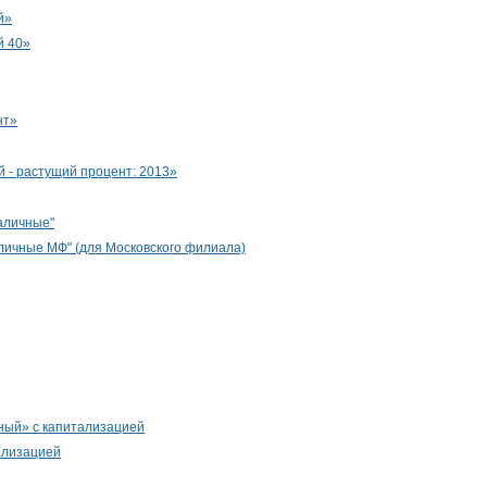
й»
й 40»
нт»
 - растущий процент: 2013»
аличные"
ичные МФ" (для Московского филиала)
ый» с капитализацией
ализацией