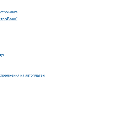
ыстроБанка
троБанк"
луг
споряжения на автоплатеж