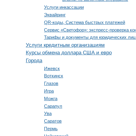
Услуги инкассации
Эквайринг
QR-коды, Система быстрых платежей
Сервис «Светофор»: экспресс-проверка ко
Тарифы и документы для юридических лиц
Услуги кредитным организациям
Курсы обмена доллара США и евро
Города
Ижевск
Воткинск
Глазов
Игра
Можга
Сарапул
Ува
Саратов
Пермь