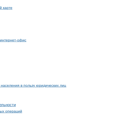
й карте
 интернет-офис
 населения в пользу юридических лиц
ельности
ных операций