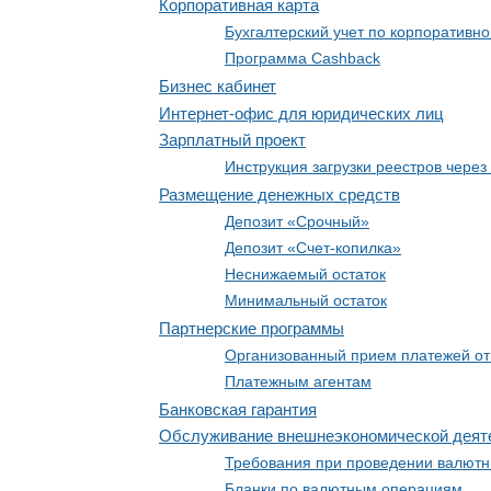
Корпоративная карта
Бухгалтерский учет по корпоративно
Программа Cashback
Бизнес кабинет
Интернет-офис для юридических лиц
Зарплатный проект
Инструкция загрузки реестров через
Размещение денежных средств
Депозит «Срочный»
Депозит «Счет-копилка»
Неснижаемый остаток
Минимальный остаток
Партнерские программы
Организованный прием платежей от
Платежным агентам
Банковская гарантия
Обслуживание внешнеэкономической деят
Требования при проведении валют
Бланки по валютным операциям