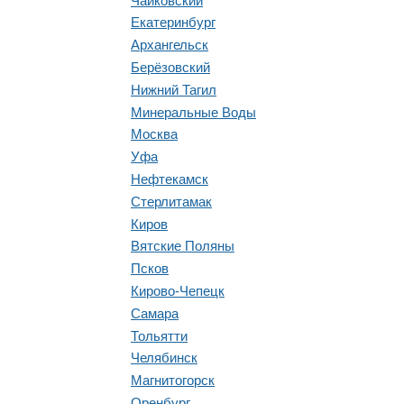
Чайковский
Екатеринбург
Архангельск
Берёзовский
Нижний Тагил
Минеральные Воды
Москва
Уфа
Нефтекамск
Стерлитамак
Киров
Вятские Поляны
Псков
Кирово-Чепецк
Самара
Тольятти
Челябинск
Магнитогорск
Оренбург