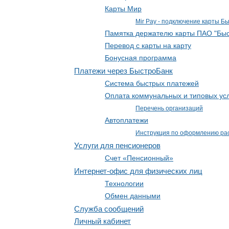
Карты Мир
Mir Pay - подключение карты Б
Памятка держателю карты ПАО "Быс
Перевод с карты на карту
Бонусная программа
Платежи через БыстроБанк
Система быстрых платежей
Оплата коммунальных и типовых ус
Перечень организаций
Автоплатежи
Инструкция по оформлению ра
Услуги для пенсионеров
Счет «Пенсионный»
Интернет-офис для физических лиц
Технологии
Обмен данными
Служба сообщений
Личный кабинет